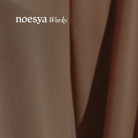
Works
noesya Paris
noesya Bord
36 rue Laffitte
15 rue des Bo
75009
Paris
33800
Borde