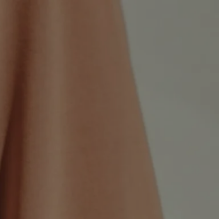
eaux
site
uviers
gou
aux
dia
lab
rés