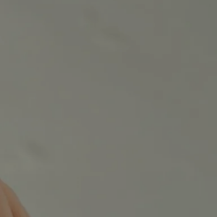
ks
e
son