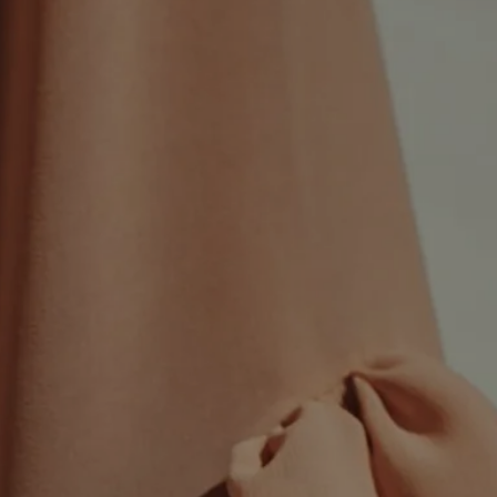
wor
san
mai