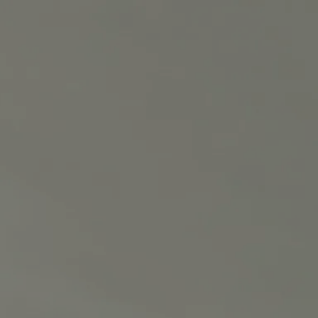
vernance
gnostic
eau